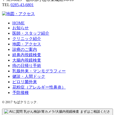
TEL
0285-43-6801
HOME
お知らせ
医師・スタッフ紹介
クリニック紹介
地図・アクセス
診療のご案内
経鼻内視鏡検査
大腸内視鏡検査
痔の日帰り手術
乳腺外来・マンモグラフィー
健診・人間ドック
ピロリ菌外来
花粉症（アレルギー性鼻炎）
予防接種
© 2017 ちばクリニック.