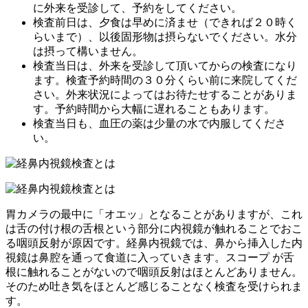
に外来を受診して、予約をしてください。
検査前日は、夕食は早めに済ませ（できれば２０時く
らいまで）、以後固形物は摂らないでください。水分
は摂って構いません。
検査当日は、外来を受診して頂いてからの検査になり
ます。検査予約時間の３０分くらい前に来院してくだ
さい。外来状況によってはお待たせすることがありま
す。予約時間から大幅に遅れることもあります。
検査当日も、血圧の薬は少量の水で内服してくださ
い。
胃カメラの最中に「オエッ」となることがありますが、これ
は舌の付け根の舌根という部分に内視鏡が触れることでおこ
る咽頭反射が原因です。経鼻内視鏡では、鼻から挿入した内
視鏡は鼻腔を通って食道に入っていきます。スコープ が舌
根に触れることがないので咽頭反射はほとんどありません。
そのため吐き気をほとんど感じることなく検査を受けられま
す。