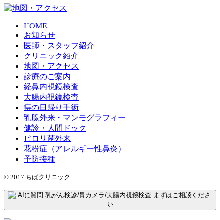
HOME
お知らせ
医師・スタッフ紹介
クリニック紹介
地図・アクセス
診療のご案内
経鼻内視鏡検査
大腸内視鏡検査
痔の日帰り手術
乳腺外来・マンモグラフィー
健診・人間ドック
ピロリ菌外来
花粉症（アレルギー性鼻炎）
予防接種
© 2017 ちばクリニック.